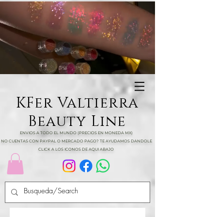
KFer Valtierra
Beauty Line
ENVIOS A TODO EL MUNDO (PRECIOS EN MONEDA MX)
NO CUENTAS CON PAYPAL O MERCADO PAGO? TE AYUDAMOS DANDOLE
CLICK A LOS ICONOS DE AQUI ABAJO