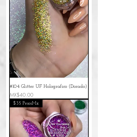
#104 Glitter UF Holografico (Dorado)
Price
MX$40.00
$35 PesosMx