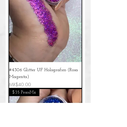
#4306 Glitter UF Holografico (Rosa
Magenta)
Price
MX$40.00
$35 PesosMx