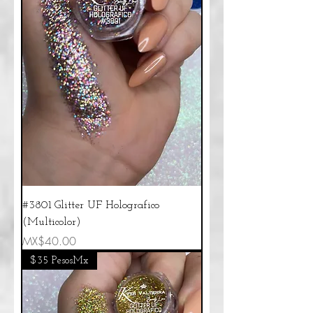
#3801 Glitter UF Holografico
(Multicolor)
Price
MX$40.00
$35 PesosMx