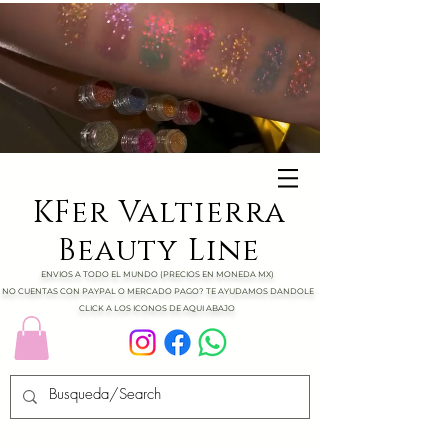
KFer Valtierra
Beauty Line
ENVIOS A TODO EL MUNDO (PRECIOS EN MONEDA MX)
NO CUENTAS CON PAYPAL O MERCADO PAGO? TE AYUDAMOS DANDOLE
CLICK A LOS ICONOS DE AQUI ABAJO