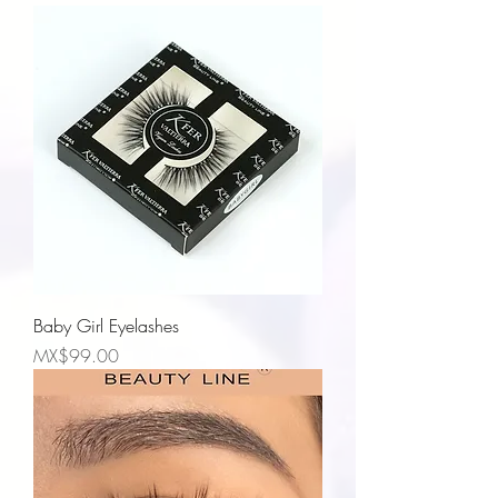
Baby Girl Eyelashes
Price
MX$99.00