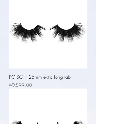
POISON 25mm extra long tab
Price
MX$99.00