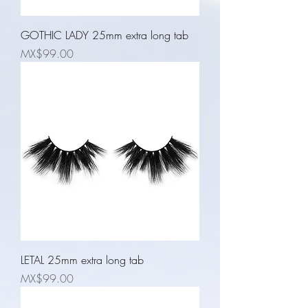
GOTHIC LADY 25mm extra long tab
Price
MX$99.00
LETAL 25mm extra long tab
Price
MX$99.00