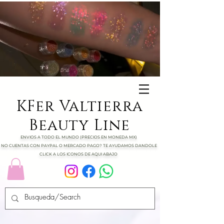
KFer Valtierra
Beauty Line
ENVIOS A TODO EL MUNDO (PRECIOS EN MONEDA MX)
NO CUENTAS CON PAYPAL O MERCADO PAGO? TE AYUDAMOS DANDOLE
CLICK A LOS ICONOS DE AQUI ABAJO