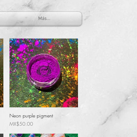
Más...
Quick View
Neon purple pigment
Price
MX$50.00