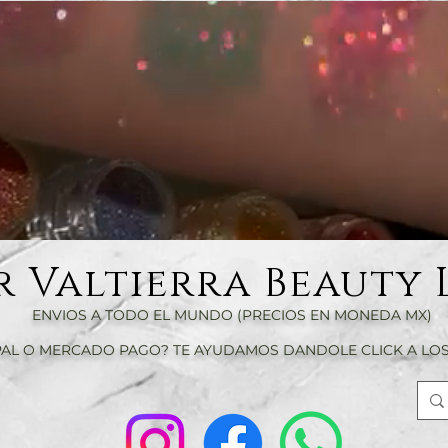
r Valtierra Beauty 
ENVIOS A TODO EL MUNDO (PRECIOS EN MONEDA MX)
AL O MERCADO PAGO? TE AYUDAMOS DANDOLE CLICK A LOS