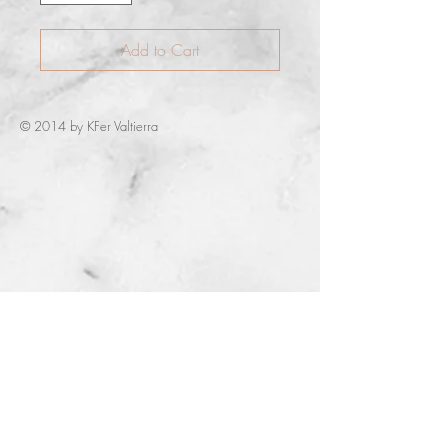
Add to Cart
© 2014 by KFer Valtierra