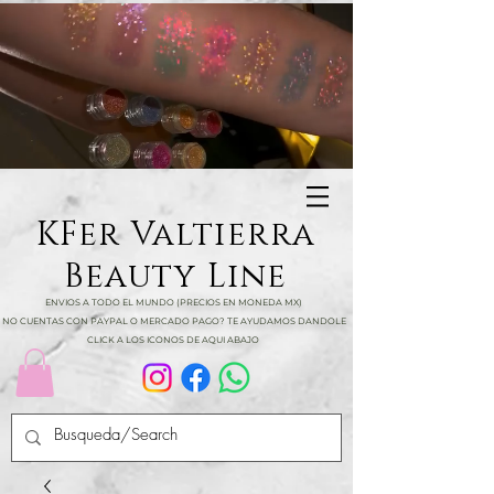
KFer Valtierra
Beauty Line
ENVIOS A TODO EL MUNDO (PRECIOS EN MONEDA MX)
NO CUENTAS CON PAYPAL O MERCADO PAGO? TE AYUDAMOS DANDOLE
CLICK A LOS ICONOS DE AQUI ABAJO