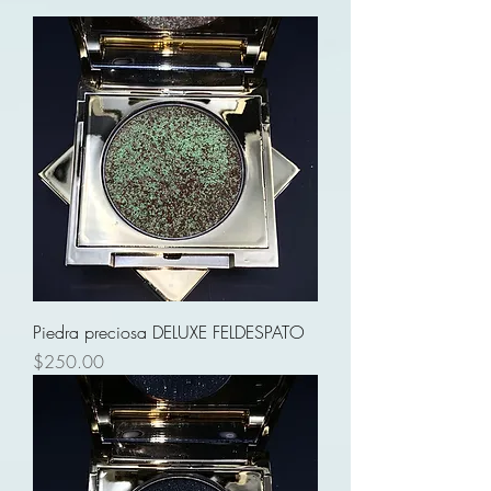
Piedra preciosa DELUXE FELDESPATO
Precio
$250.00