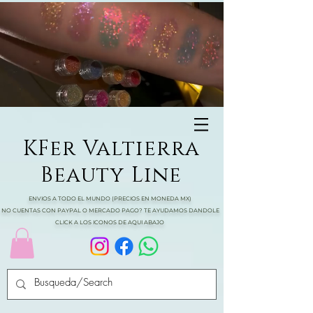
KFer Valtierra
Beauty Line
ENVIOS A TODO EL MUNDO (PRECIOS EN MONEDA MX)
NO CUENTAS CON PAYPAL O MERCADO PAGO? TE AYUDAMOS DANDOLE
CLICK A LOS ICONOS DE AQUI ABAJO