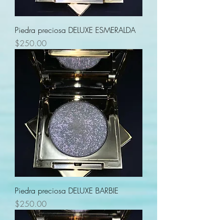
Piedra preciosa DELUXE ESMERALDA
Precio
$250.00
Piedra preciosa DELUXE BARBIE
Precio
$250.00