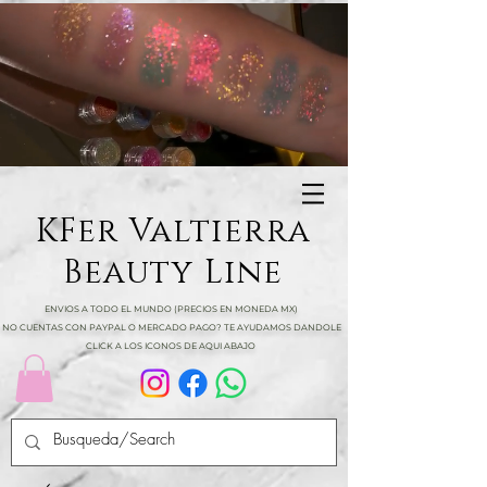
KFer Valtierra
Beauty Line
ENVIOS A TODO EL MUNDO (PRECIOS EN MONEDA MX)
NO CUENTAS CON PAYPAL O MERCADO PAGO? TE AYUDAMOS DANDOLE
CLICK A LOS ICONOS DE AQUI ABAJO