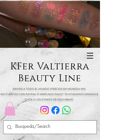
KFer Valtierra
Beauty Line
ENVIOS A TODO EL MUNDO (PRECIOS EN MONEDA MX)
NO CUENTAS CON PAYPAL O MERCADO PAGO? TE AYUDAMOS DANDOLE
CLICK A LOS ICONOS DE AQUI ABAJO