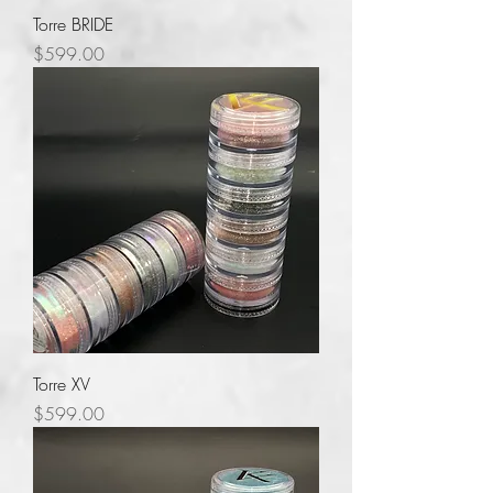
Torre BRIDE
Precio
$599.00
Torre XV
Precio
$599.00