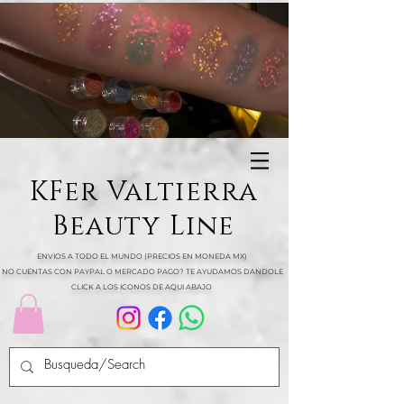
KFer Valtierra
Beauty Line
ENVIOS A TODO EL MUNDO (PRECIOS EN MONEDA MX)
NO CUENTAS CON PAYPAL O MERCADO PAGO? TE AYUDAMOS DANDOLE
CLICK A LOS ICONOS DE AQUI ABAJO