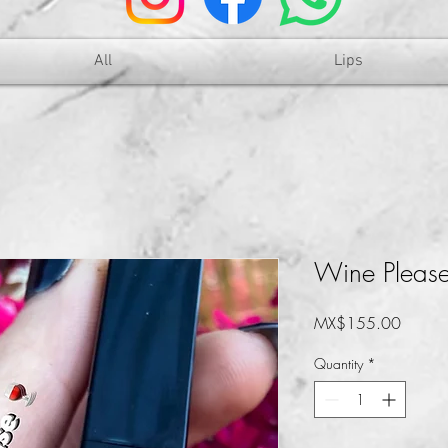
All
Lips
Wine Pleas
Price
MX$155.00
Quantity
*