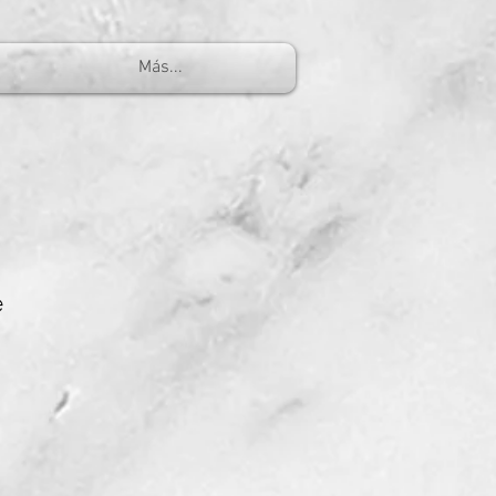
Más...
e