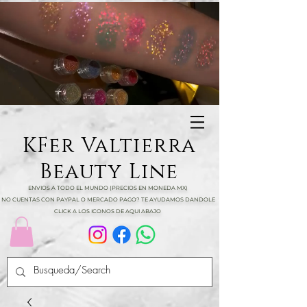
KFer Valtierra
Beauty Line
ENVIOS A TODO EL MUNDO (PRECIOS EN MONEDA MX)
NO CUENTAS CON PAYPAL O MERCADO PAGO? TE AYUDAMOS DANDOLE
CLICK A LOS ICONOS DE AQUI ABAJO