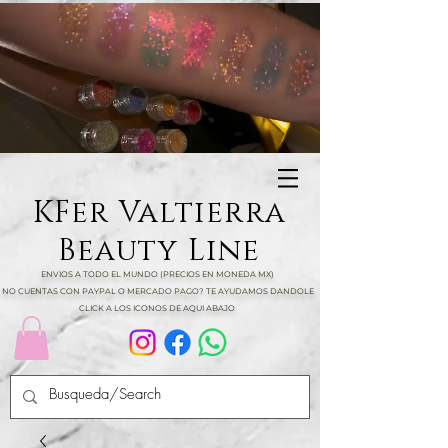
KFer Valtierra
Beauty Line
ENVIOS A TODO EL MUNDO (PRECIOS EN MONEDA MX)
NO CUENTAS CON PAYPAL O MERCADO PAGO? TE AYUDAMOS DANDOLE
CLICK A LOS ICONOS DE AQUI ABAJO