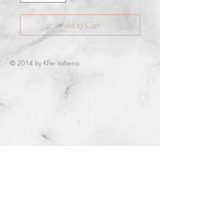
Add to Cart
© 2014 by KFer Valtierra