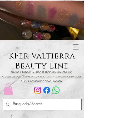
KFer Valtierra
Beauty Line
ENVIOS A TODO EL MUNDO (PRECIOS EN MONEDA MX)
NO CUENTAS CON PAYPAL O MERCADO PAGO? TE AYUDAMOS DANDOLE
CLICK A LOS ICONOS DE AQUI ABAJO