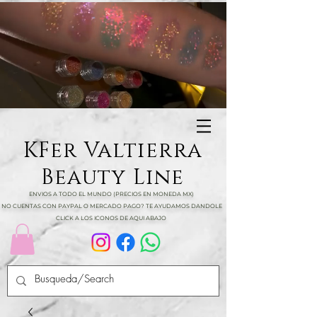
KFer Valtierra
Beauty Line
ENVIOS A TODO EL MUNDO (PRECIOS EN MONEDA MX)
NO CUENTAS CON PAYPAL O MERCADO PAGO? TE AYUDAMOS DANDOLE
CLICK A LOS ICONOS DE AQUI ABAJO