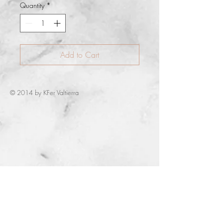
Quantity
*
Add to Cart
© 2014 by KFer Valtierra