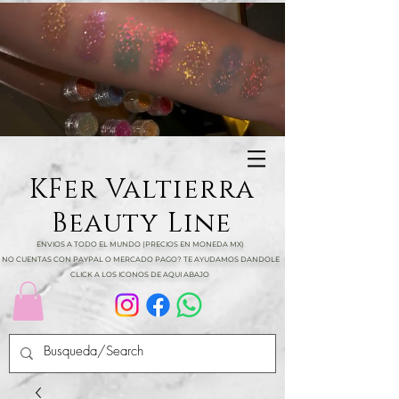
KFer Valtierra
Beauty Line
ENVIOS A TODO EL MUNDO (PRECIOS EN MONEDA MX)
NO CUENTAS CON PAYPAL O MERCADO PAGO? TE AYUDAMOS DANDOLE
CLICK A LOS ICONOS DE AQUI ABAJO