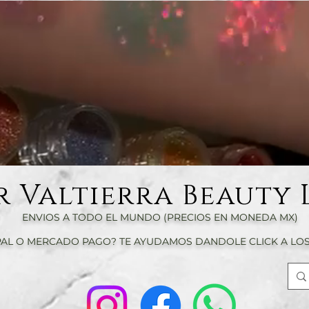
r Valtierra Beauty 
ENVIOS A TODO EL MUNDO (PRECIOS EN MONEDA MX)
AL O MERCADO PAGO? TE AYUDAMOS DANDOLE CLICK A LOS