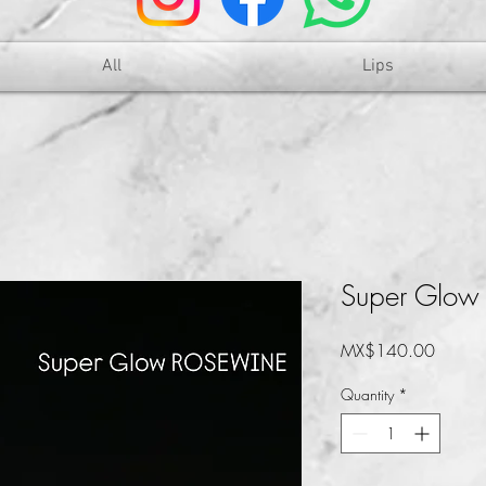
All
Lips
Super Glo
Price
MX$140.00
Quantity
*