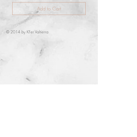
Add to Cart
© 2014 by KFer Valtierra