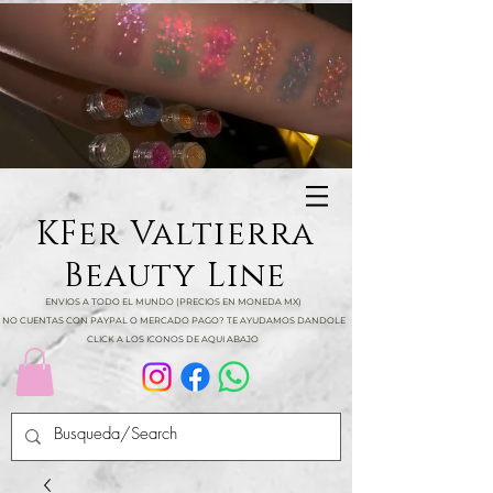
KFer Valtierra
Beauty Line
ENVIOS A TODO EL MUNDO (PRECIOS EN MONEDA MX)
NO CUENTAS CON PAYPAL O MERCADO PAGO? TE AYUDAMOS DANDOLE
CLICK A LOS ICONOS DE AQUI ABAJO