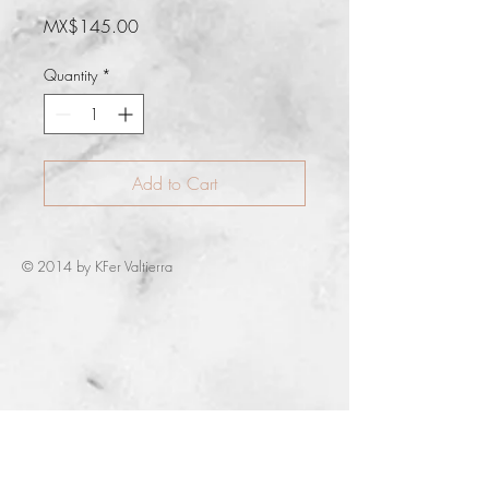
Price
MX$145.00
Quantity
*
Add to Cart
© 2014 by KFer Valtierra