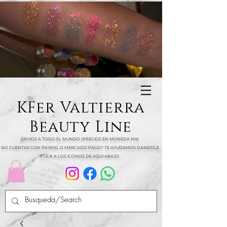
KFer Valtierra
Beauty Line
ENVIOS A TODO EL MUNDO (PRECIOS EN MONEDA MX)
NO CUENTAS CON PAYPAL O MERCADO PAGO? TE AYUDAMOS DANDOLE
CLICK A LOS ICONOS DE AQUI ABAJO