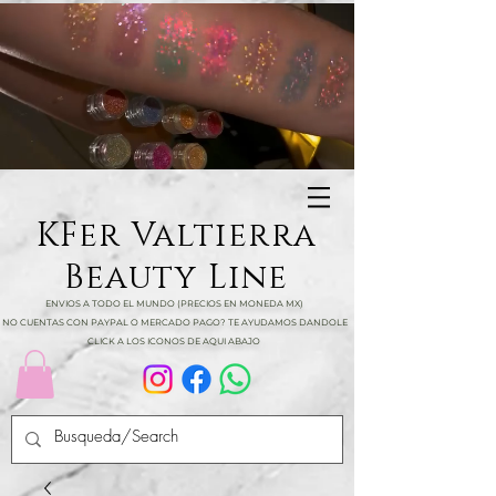
KFer Valtierra
Beauty Line
ENVIOS A TODO EL MUNDO (PRECIOS EN MONEDA MX)
NO CUENTAS CON PAYPAL O MERCADO PAGO? TE AYUDAMOS DANDOLE
CLICK A LOS ICONOS DE AQUI ABAJO