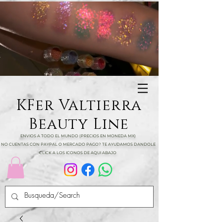
KFer Valtierra
Beauty Line
ENVIOS A TODO EL MUNDO (PRECIOS EN MONEDA MX)
NO CUENTAS CON PAYPAL O MERCADO PAGO? TE AYUDAMOS DANDOLE
CLICK A LOS ICONOS DE AQUI ABAJO