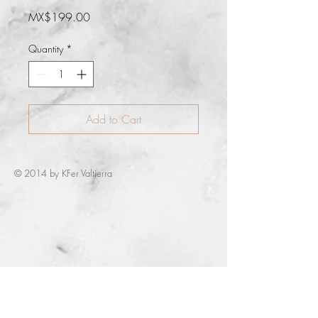
Price
MX$199.00
Quantity
*
Add to Cart
© 2014 by KFer Valtierra