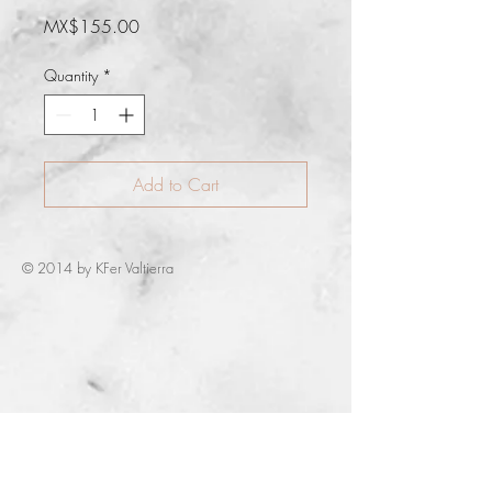
Price
MX$155.00
Quantity
*
Add to Cart
© 2014 by KFer Valtierra