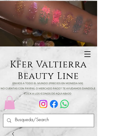
KFer Valtierra
Beauty Line
ENVIOS A TODO EL MUNDO (PRECIOS EN MONEDA MX)
NO CUENTAS CON PAYPAL O MERCADO PAGO? TE AYUDAMOS DANDOLE
CLICK A LOS ICONOS DE AQUI ABAJO