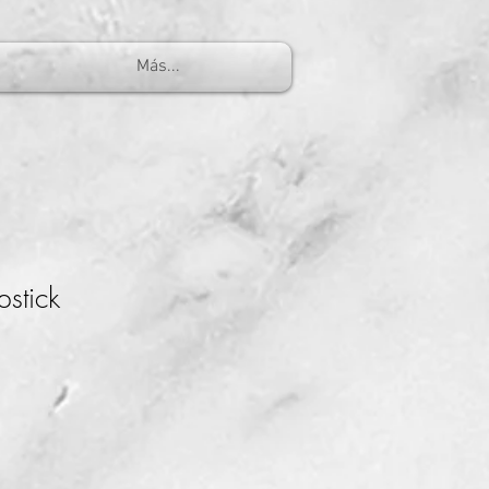
Más...
stick