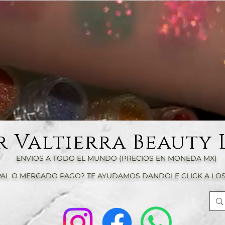
r Valtierra Beauty 
ENVIOS A TODO EL MUNDO (PRECIOS EN MONEDA MX)
AL O MERCADO PAGO? TE AYUDAMOS DANDOLE CLICK A LOS