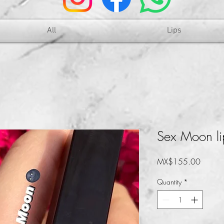
All
Lips
Sex Moon lip
Price
MX$155.00
Quantity
*