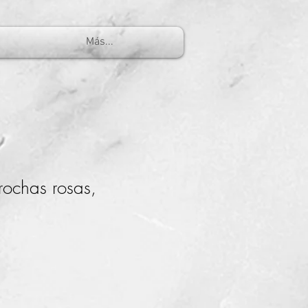
Más...
rochas rosas,