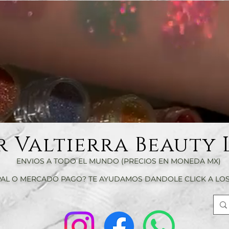
r Valtierra Beauty 
ENVIOS A TODO EL MUNDO (PRECIOS EN MONEDA MX)
AL O MERCADO PAGO? TE AYUDAMOS DANDOLE CLICK A LOS