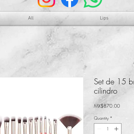
All
Lips
Set de 15 b
cilindro
Price
MX$870.00
Quantity
*