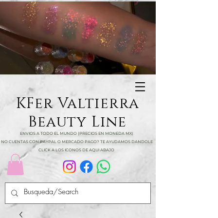
KFer Valtierra
Beauty Line
ENVIOS A TODO EL MUNDO (PRECIOS EN MONEDA MX)
NO CUENTAS CON PAYPAL O MERCADO PAGO? TE AYUDAMOS DANDOLE
CLICK A LOS ICONOS DE AQUI ABAJO