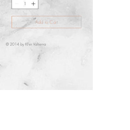
Add to Cart
© 2014 by KFer Valtierra