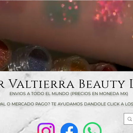
r Valtierra Beauty 
ENVIOS A TODO EL MUNDO (PRECIOS EN MONEDA MX)
AL O MERCADO PAGO? TE AYUDAMOS DANDOLE CLICK A LOS