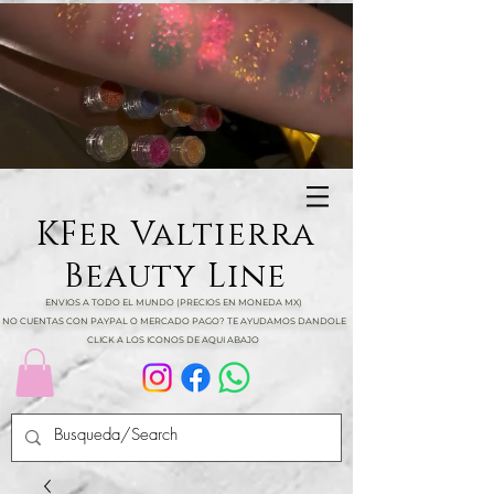
KFer Valtierra
Beauty Line
ENVIOS A TODO EL MUNDO (PRECIOS EN MONEDA MX)
NO CUENTAS CON PAYPAL O MERCADO PAGO? TE AYUDAMOS DANDOLE
CLICK A LOS ICONOS DE AQUI ABAJO