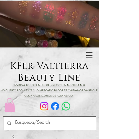
KFer Valtierra
Beauty Line
ENVIOS A TODO EL MUNDO (PRECIOS EN MONEDA MX)
NO CUENTAS CON PAYPAL O MERCADO PAGO? TE AYUDAMOS DANDOLE
CLICK A LOS ICONOS DE AQUI ABAJO