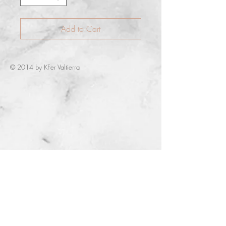
Add to Cart
© 2014 by KFer Valtierra