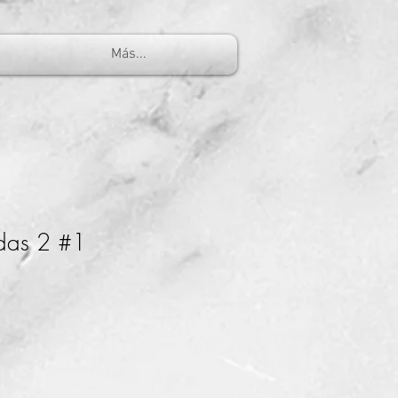
Más...
das 2 #1