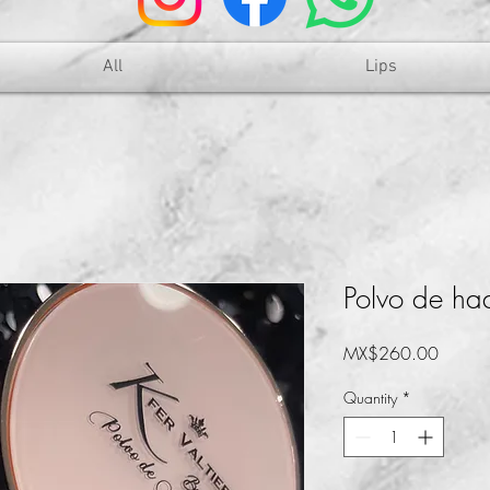
All
Lips
Polvo de ha
Price
MX$260.00
Quantity
*