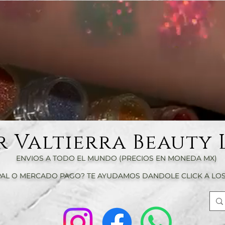
r Valtierra Beauty 
ENVIOS A TODO EL MUNDO (PRECIOS EN MONEDA MX)
AL O MERCADO PAGO? TE AYUDAMOS DANDOLE CLICK A LOS