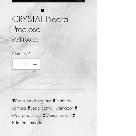
CRYSTAL Piedra
Preciosa
Price
MX$100.00
Quantity
*
Add to Cart
❣️úsalo en el lagrimal❣️úsalo de 
sombra ❣️úsalo como iluminador ❣️
Más producto ! ❣️Menos volátil ❣️
Edición limitada