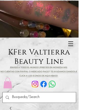
KFer Valtierra
Beauty Line
ENVIOS A TODO EL MUNDO (PRECIOS EN MONEDA MX)
NO CUENTAS CON PAYPAL O MERCADO PAGO? TE AYUDAMOS DANDOLE
CLICK A LOS ICONOS DE AQUI ABAJO