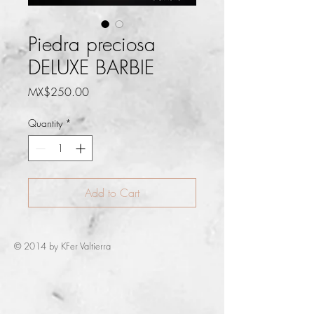
Piedra preciosa
DELUXE BARBIE
Price
MX$250.00
Quantity
*
Add to Cart
© 2014 by KFer Valtierra