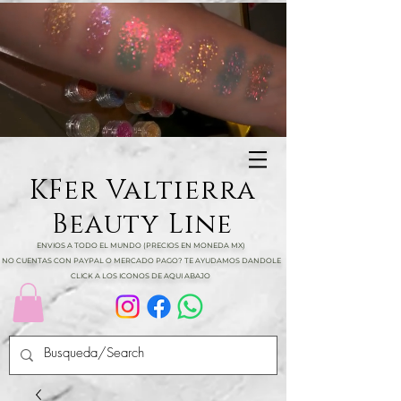
KFer Valtierra
Beauty Line
ENVIOS A TODO EL MUNDO (PRECIOS EN MONEDA MX)
NO CUENTAS CON PAYPAL O MERCADO PAGO? TE AYUDAMOS DANDOLE
CLICK A LOS ICONOS DE AQUI ABAJO