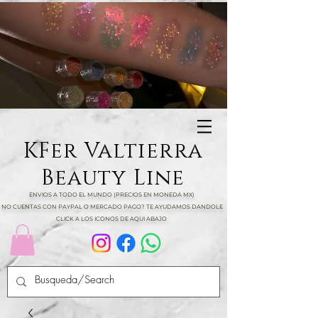
KFer Valtierra
Beauty Line
ENVIOS A TODO EL MUNDO (PRECIOS EN MONEDA MX)
NO CUENTAS CON PAYPAL O MERCADO PAGO? TE AYUDAMOS DANDOLE
CLICK A LOS ICONOS DE AQUI ABAJO