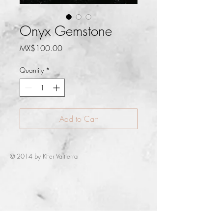
Onyx Gemstone
Price
MX$100.00
Quantity
*
Add to Cart
© 2014 by KFer Valtierra