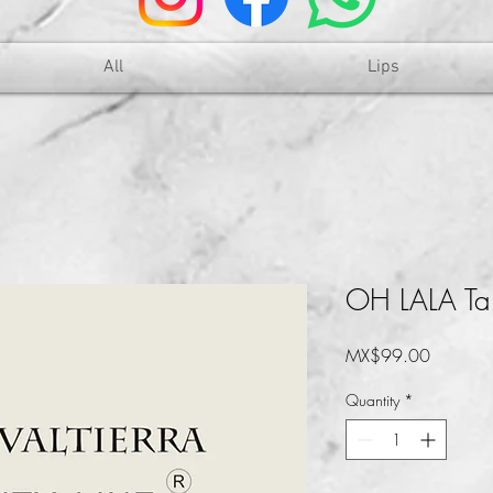
All
Lips
OH LALA Ta
Price
MX$99.00
Quantity
*