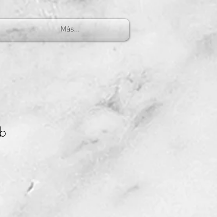
Más...
b