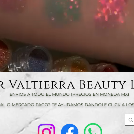
r Valtierra Beauty 
ENVIOS A TODO EL MUNDO (PRECIOS EN MONEDA MX)
AL O MERCADO PAGO? TE AYUDAMOS DANDOLE CLICK A LOS