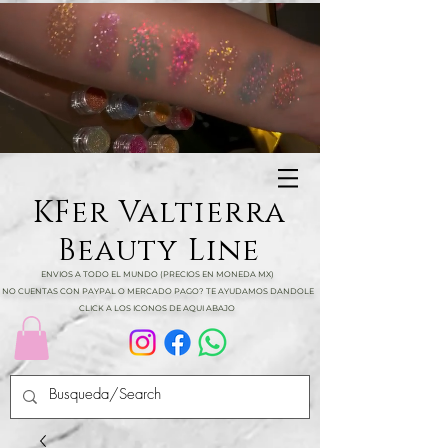
KFer Valtierra
Beauty Line
ENVIOS A TODO EL MUNDO (PRECIOS EN MONEDA MX)
NO CUENTAS CON PAYPAL O MERCADO PAGO? TE AYUDAMOS DANDOLE
CLICK A LOS ICONOS DE AQUI ABAJO