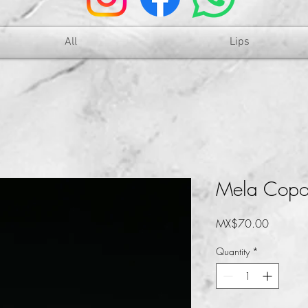
All
Lips
Mela Cop
Price
MX$70.00
Quantity
*