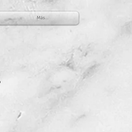
Más...
o