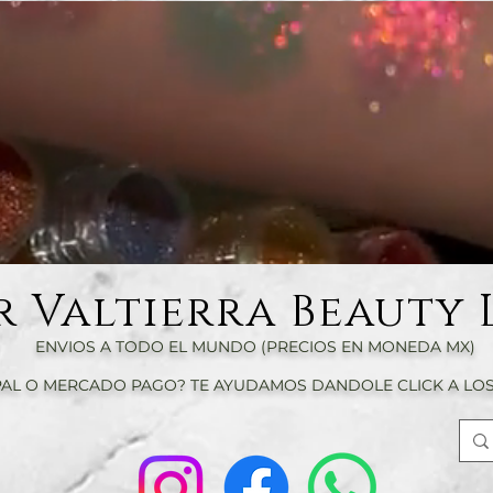
r Valtierra Beauty 
ENVIOS A TODO EL MUNDO (PRECIOS EN MONEDA MX)
AL O MERCADO PAGO? TE AYUDAMOS DANDOLE CLICK A LOS