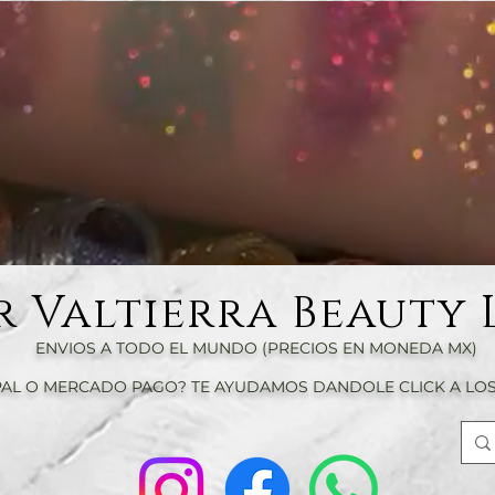
r Valtierra Beauty 
ENVIOS A TODO EL MUNDO (PRECIOS EN MONEDA MX)
AL O MERCADO PAGO? TE AYUDAMOS DANDOLE CLICK A LOS