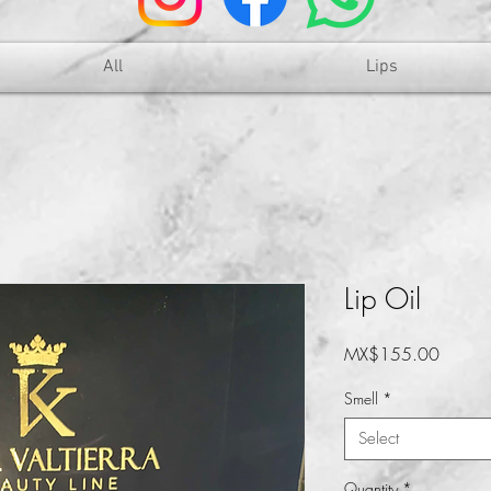
All
Lips
Lip Oil
Price
MX$155.00
Smell
*
Select
Quantity
*