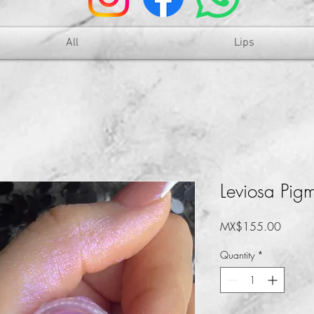
All
Lips
Leviosa Pigm
Price
MX$155.00
Quantity
*