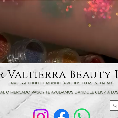
r Valtierra Beauty 
ENVIOS A TODO EL MUNDO (PRECIOS EN MONEDA MX)
AL O MERCADO PAGO? TE AYUDAMOS DANDOLE CLICK A LOS