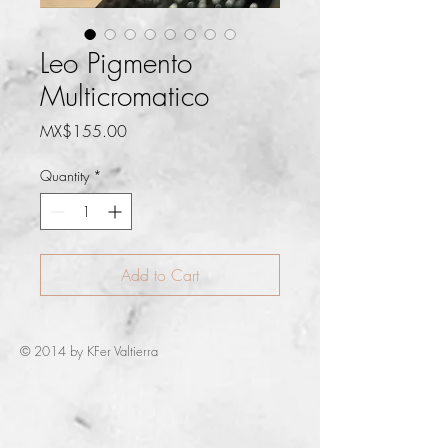
Leo Pigmento
Multicromatico
Price
MX$155.00
Quantity
*
Add to Cart
© 2014 by KFer Valtierra