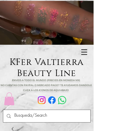
KFer Valtierra
Beauty Line
ENVIOS A TODO EL MUNDO (PRECIOS EN MONEDA MX)
NO CUENTAS CON PAYPAL O MERCADO PAGO? TE AYUDAMOS DANDOLE
CLICK A LOS ICONOS DE AQUI ABAJO