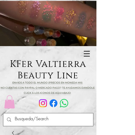
KFer Valtierra
Beauty Line
ENVIOS A TODO EL MUNDO (PRECIOS EN MONEDA MX)
NO CUENTAS CON PAYPAL O MERCADO PAGO? TE AYUDAMOS DANDOLE
CLICK A LOS ICONOS DE AQUI ABAJO