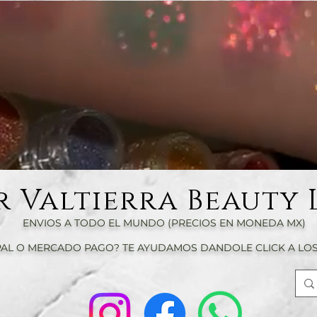
r Valtierra Beauty 
ENVIOS A TODO EL MUNDO (PRECIOS EN MONEDA MX)
AL O MERCADO PAGO? TE AYUDAMOS DANDOLE CLICK A LOS