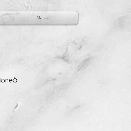
Más...
 tone6