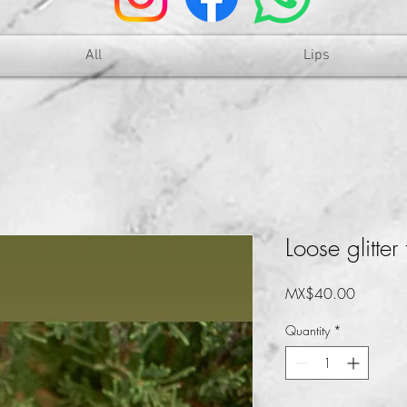
All
Lips
Loose glitter
Price
MX$40.00
Quantity
*