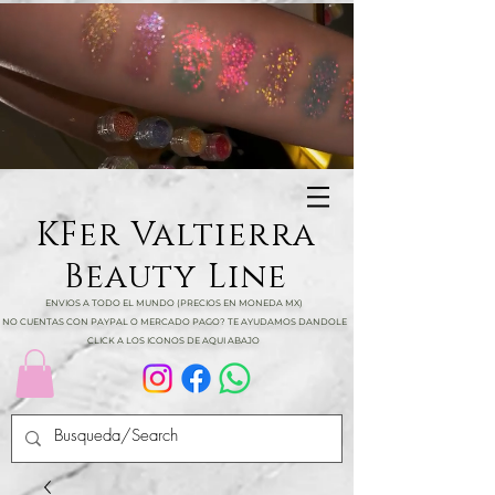
KFer Valtierra
Beauty Line
ENVIOS A TODO EL MUNDO (PRECIOS EN MONEDA MX)
NO CUENTAS CON PAYPAL O MERCADO PAGO? TE AYUDAMOS DANDOLE
CLICK A LOS ICONOS DE AQUI ABAJO