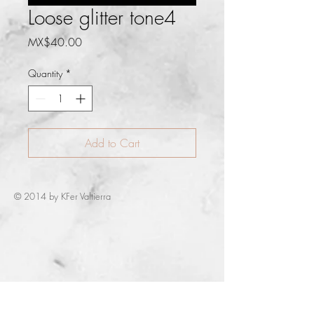
Loose glitter tone4
Price
MX$40.00
Quantity
*
Add to Cart
© 2014 by KFer Valtierra