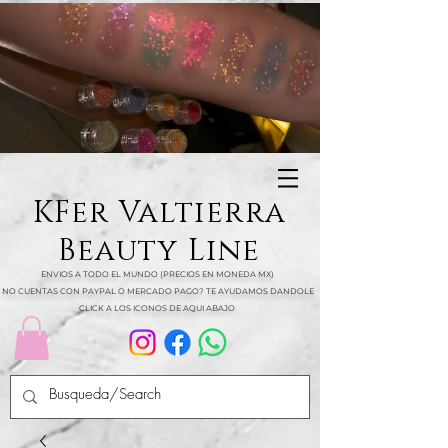
KFer Valtierra
Beauty Line
ENVIOS A TODO EL MUNDO (PRECIOS EN MONEDA MX)
NO CUENTAS CON PAYPAL O MERCADO PAGO? TE AYUDAMOS DANDOLE
CLICK A LOS ICONOS DE AQUI ABAJO