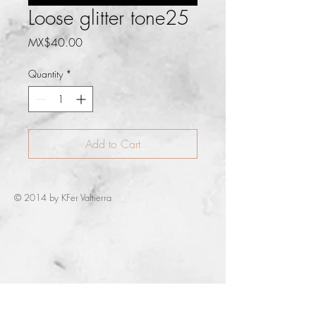
Loose glitter tone25
Price
MX$40.00
Quantity
*
Add to Cart
© 2014 by KFer Valtierra