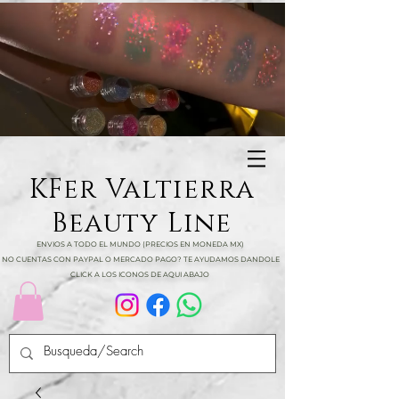
KFer Valtierra
Beauty Line
ENVIOS A TODO EL MUNDO (PRECIOS EN MONEDA MX)
NO CUENTAS CON PAYPAL O MERCADO PAGO? TE AYUDAMOS DANDOLE
CLICK A LOS ICONOS DE AQUI ABAJO