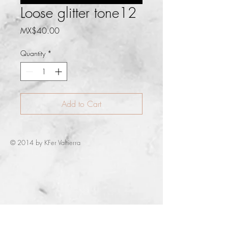
Loose glitter tone12
Price
MX$40.00
Quantity
*
Add to Cart
© 2014 by KFer Valtierra