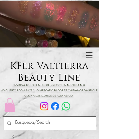
KFer Valtierra
Beauty Line
ENVIOS A TODO EL MUNDO (PRECIOS EN MONEDA MX)
NO CUENTAS CON PAYPAL O MERCADO PAGO? TE AYUDAMOS DANDOLE
CLICK A LOS ICONOS DE AQUI ABAJO