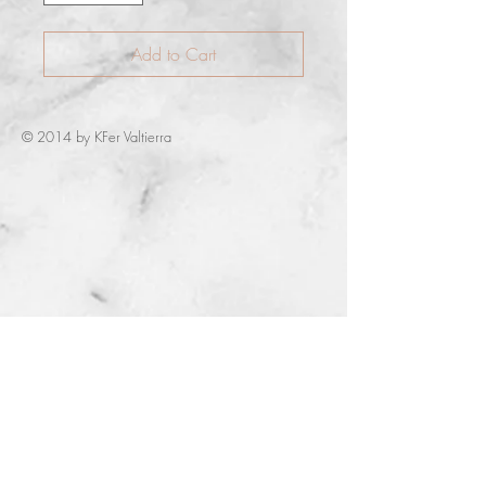
Add to Cart
© 2014 by KFer Valtierra