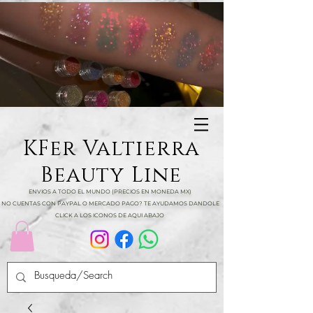
KFer Valtierra
Beauty Line
ENVIOS A TODO EL MUNDO (PRECIOS EN MONEDA MX)
NO CUENTAS CON PAYPAL O MERCADO PAGO? TE AYUDAMOS DANDOLE
CLICK A LOS ICONOS DE AQUI ABAJO