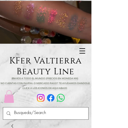
KFer Valtierra
Beauty Line
ENVIOS A TODO EL MUNDO (PRECIOS EN MONEDA MX)
NO CUENTAS CON PAYPAL O MERCADO PAGO? TE AYUDAMOS DANDOLE
CLICK A LOS ICONOS DE AQUI ABAJO