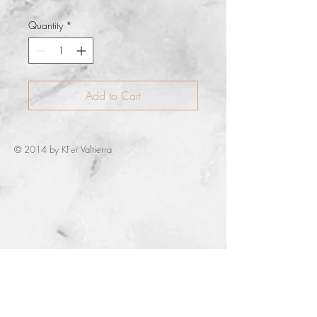
Quantity
*
Add to Cart
© 2014 by KFer Valtierra