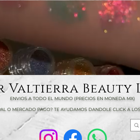
r Valtierra Beauty 
ENVIOS A TODO EL MUNDO (PRECIOS EN MONEDA MX)
AL O MERCADO PAGO? TE AYUDAMOS DANDOLE CLICK A LOS