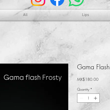
All
Lips
Gama Flash 
Price
MX$180.00
Quantity
*