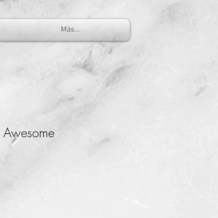
Más...
h Awesome