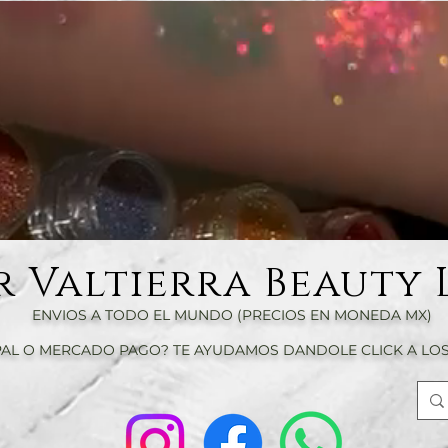
r Valtierra Beauty 
ENVIOS A TODO EL MUNDO (PRECIOS EN MONEDA MX)
AL O MERCADO PAGO? TE AYUDAMOS DANDOLE CLICK A LOS