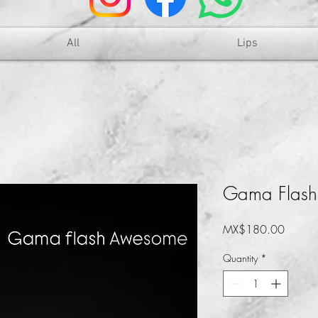
All
Lips
Gama Flas
Price
MX$180.00
Quantity
*