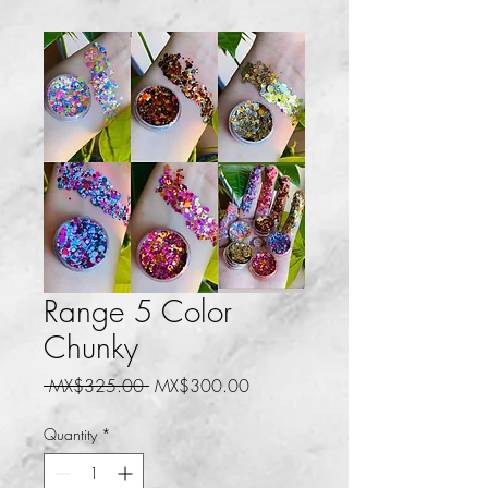
Range 5 Color
Chunky
Regular
Sale
 MX$325.00 
MX$300.00
Price
Price
Quantity
*