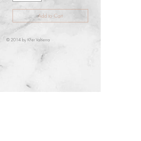
Add to Cart
© 2014 by KFer Valtierra