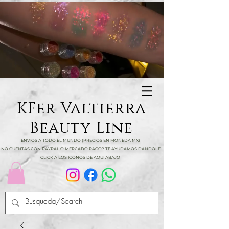
KFer Valtierra
Beauty Line
ENVIOS A TODO EL MUNDO (PRECIOS EN MONEDA MX)
NO CUENTAS CON PAYPAL O MERCADO PAGO? TE AYUDAMOS DANDOLE
CLICK A LOS ICONOS DE AQUI ABAJO