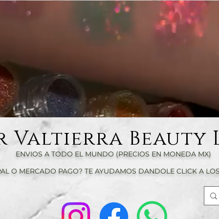
r Valtierra Beauty 
ENVIOS A TODO EL MUNDO (PRECIOS EN MONEDA MX)
AL O MERCADO PAGO? TE AYUDAMOS DANDOLE CLICK A LOS