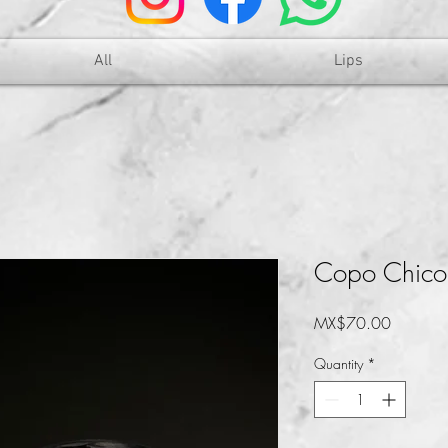
All
Lips
Copo Chico
Price
MX$70.00
Quantity
*